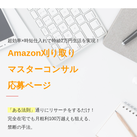
超効率×時短仕入れで時給2万円生活を実現！
Amazon刈り取り
マスターコンサル
応募ページ
「ある法則」
通りにリサーチをするだけ！
完全在宅でも月粗利100万越えも狙える、
禁断の手法。