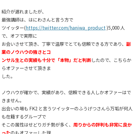
紹介が遅れましたが、
最強講師は、はにわさんと言う方で
ツイッター(
https://twitter.com/haniwa_product
)5,000 人
で、オフで実際に
お会いさせて頂き、丁寧で温厚でとても信頼できる方であり、
副
業のノウハウの強さとコ
ンサル生との実績も十分で「本物」だと判断
したので、こちらか
らオファーさせて頂きま
した。
ノウハウが確かで、実績があり、信頼できる人しかオファーはで
きません。
出会いの場も FK2 と言うツイッターのふうげつさんら万垢が何人
も在籍するグループで
そこの属性はせどりガチ勢が多く、
周りからの評判も非常に良か
った
のもオファーした理